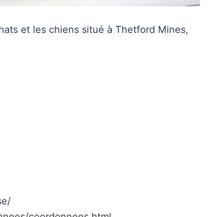
ats et les chiens situé à Thetford Mines,
se/
onnees/coordonnees.html