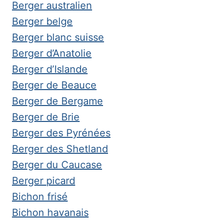
Berger australien
Berger belge
Berger blanc suisse
Berger d’Anatolie
Berger d’Islande
Berger de Beauce
Berger de Bergame
Berger de Brie
Berger des Pyrénées
Berger des Shetland
Berger du Caucase
Berger picard
Bichon frisé
Bichon havanais