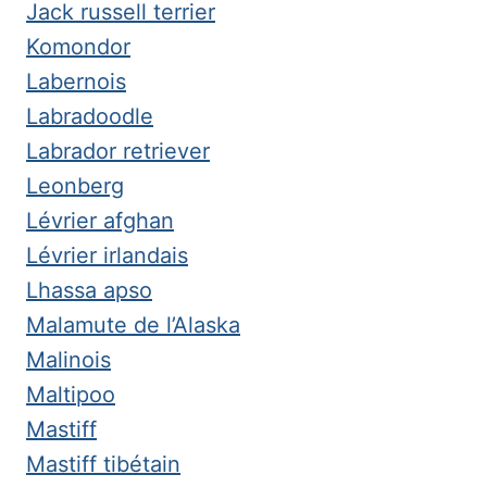
Jack russell terrier
Komondor
Labernois
Labradoodle
Labrador retriever
Leonberg
Lévrier afghan
Lévrier irlandais
Lhassa apso
Malamute de l’Alaska
Malinois
Maltipoo
Mastiff
Mastiff tibétain