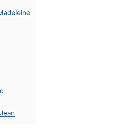
Madeleine
c
-Jean