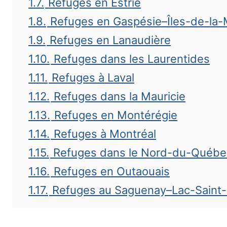
1.7.
Refuges en Estrie
1.8.
Refuges en Gaspésie–Îles-de-la-
1.9.
Refuges en Lanaudière
1.10.
Refuges dans les Laurentides
1.11.
Refuges à Laval
1.12.
Refuges dans la Mauricie
1.13.
Refuges en Montérégie
1.14.
Refuges à Montréal
1.15.
Refuges dans le Nord-du-Québe
1.16.
Refuges en Outaouais
1.17.
Refuges au Saguenay–Lac-Saint