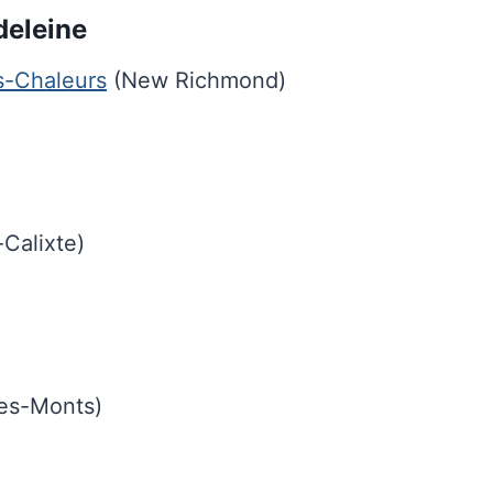
deleine
s-Chaleurs
(New Richmond)
-Calixte)
es-Monts)