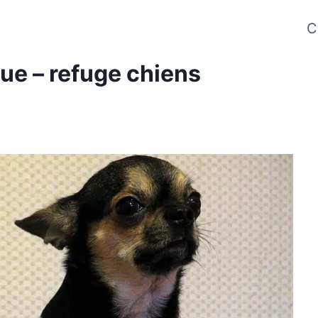
C
cue – refuge chiens