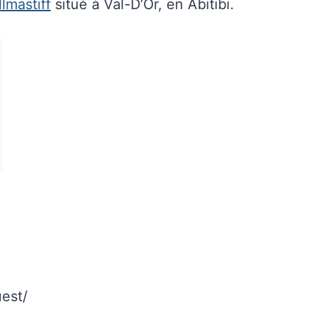
llmastiff
situé à Val-D’Or, en Abitibi.
est/