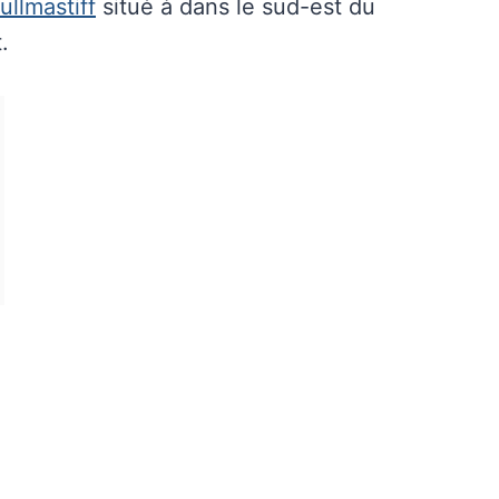
ullmastiff
situé à dans le sud-est du
.