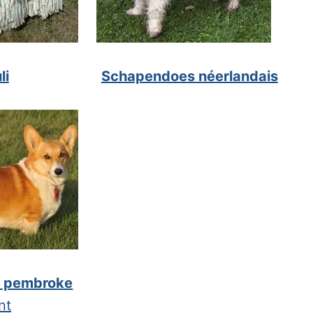
li
Schapendoes néerlandais
i pembroke
nt