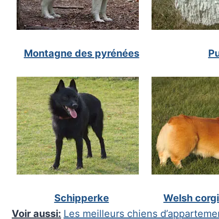
Montagne des pyrénées
Pu
Schipperke
Welsh corg
Voir aussi:
Les meilleurs chiens d’apparteme