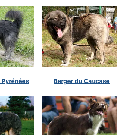
s Pyrénées
Berger du Caucase