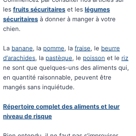
les
fruits sécuritaires
et les
légumes
sécuritaires
à donner à manger à votre
chien.
La
banane
, la
pomme
, la
fraise
, le
beurre
d’arachides
, la
pastèque
, le
poisson
et le
riz
ne sont que quelques-uns des aliments qui,
en quantité raisonnable, peuvent être
mangés sans inquiétude.
Répertoire complet des aliments et leur
niveau de risque
Bien entendu, il ne faut pas s’improviser