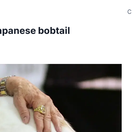
C
japanese bobtail