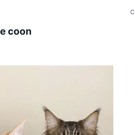
C
ne coon