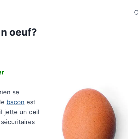
C
un oeuf?
er
hien se
 le
bacon
est
l jette un oeil
 sécuritaires