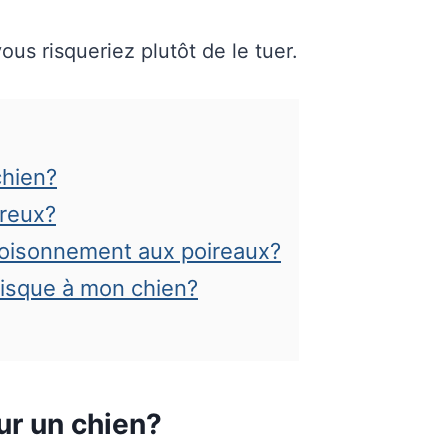
s risqueriez plutôt de le tuer.
chien?
ereux?
oisonnement aux poireaux?
risque à mon chien?
our un chien?