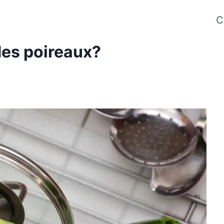
C
des poireaux?