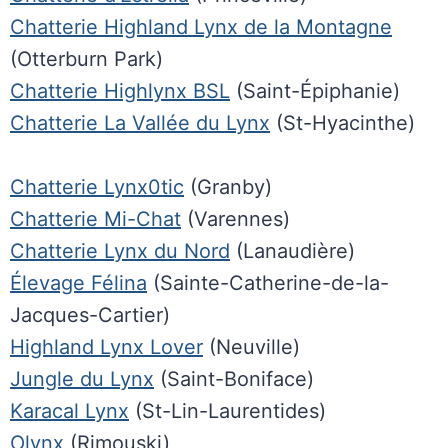
Chatterie Highland Lynx de la Montagne
(Otterburn Park)
Chatterie Highlynx BSL
(Saint-Épiphanie)
Chatterie La Vallée du Lynx
(St-Hyacinthe)
Chatterie Lynx0tic
(Granby)
Chatterie Mi-Chat
(Varennes)
Chatterie Lynx du Nord
(Lanaudière)
Élevage Félina
(Sainte-Catherine-de-la-
Jacques-Cartier)
Highland Lynx Lover
(Neuville)
Jungle du Lynx
(Saint-Boniface)
Karacal Lynx
(St-Lin-Laurentides)
Olynx
(Rimouski)