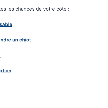
tes les chances de votre côté :
nsable
ndre un chiot
?
ption