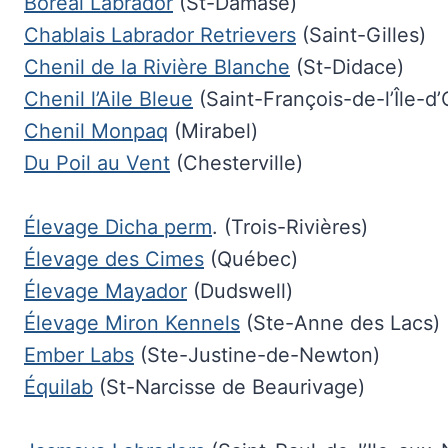
Boréal Labrador
(St-Damase)
Chablais Labrador Retrievers
(Saint-Gilles)
Chenil de la Rivière Blanche
(St-Didace)
Chenil l’Aile Bleue
(Saint-François-de-l’Île-d’
Chenil Monpaq
(Mirabel)
Du Poil au Vent
(Chesterville)
Élevage Dicha perm
. (Trois-Rivières)
Élevage des Cimes
(Québec)
Élevage Mayador
(Dudswell)
Élevage Miron Kennels
(Ste-Anne des Lacs)
Ember Labs
(Ste-Justine-de-Newton)
Équilab
(St-Narcisse de Beaurivage)