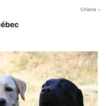
Chiens
uébec