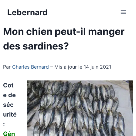
Aller
Lebernard
au
contenu
Mon chien peut-il manger
des sardines?
Par
Charles Bernard
– Mis à jour le 14 juin 2021
Cot
e de
séc
urité
:
Gén