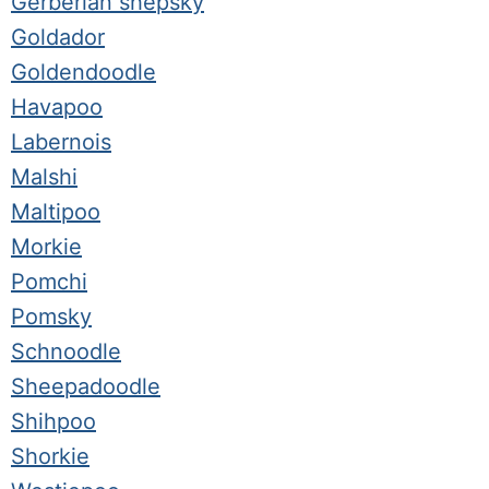
Gerberian shepsky
Goldador
Goldendoodle
Havapoo
Labernois
Malshi
Maltipoo
Morkie
Pomchi
Pomsky
Schnoodle
Sheepadoodle
Shihpoo
Shorkie