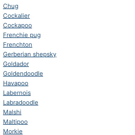
Chug
Cockalier
Cockapoo
Frenchie pug
Frenchton
Gerberian shepsky
Goldador
Goldendoodle
Havapoo
Labernois
Labradoodle
Malshi
Maltipoo
Morkie