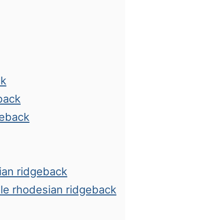
ck
back
geback
sian ridgeback
le rhodesian ridgeback