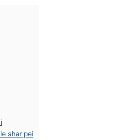
i
e shar pei